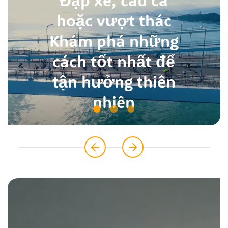
Đạp xe, câu cá
hoặc vượt thác
Khám phá những
cách tốt nhất để
tận hưởng thiên
nhiên