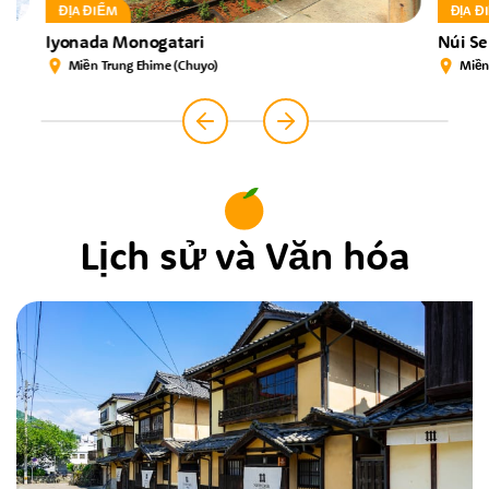
ĐỊA ĐIỂM
ĐỊA ĐIỂM
Iyonada Monogatari
Núi Sekiz
Miền Trung Ehime (Chuyo)
Miền Đông
Lịch sử và Văn hóa