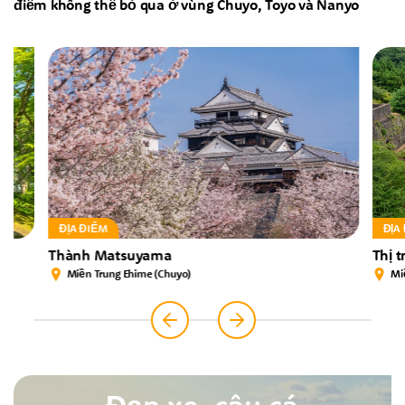
điểm không thể bỏ qua ở vùng Chuyo, Toyo và Nanyo
ĐỊA ĐIỂM
ĐỊA ĐIỂM
Thành Matsuyama
Thị trấn k
Miền Trung Ehime (Chuyo)
Miền Đông
TRÌNH DIỄN