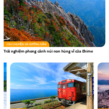
CÂU CHUYỆN VÀ HƯỚNG DẪN
Trải nghiệm phong cảnh núi non hùng vĩ của Ehime