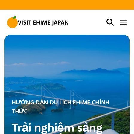
HƯỚNG DẪN DU LỊCH EHIME CHÍNH
THỨC
Trải nghiệm sảng