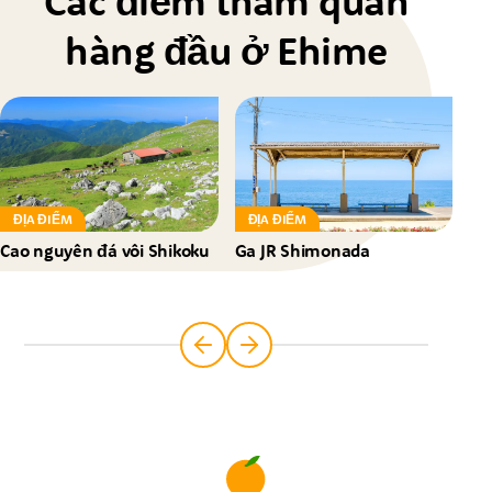
Các điểm tham quan
hàng đầu ở Ehime
ĐỊA ĐIỂM
ĐỊA ĐIỂM
Đ
Cao nguyên đá vôi Shikoku
Ga JR Shimonada
Ga