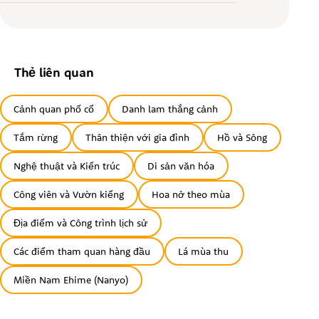
Thẻ liên quan
Cảnh quan phố cổ
Danh lam thắng cảnh
Tắm rừng
Thân thiện với gia đình
Hồ và Sông
Nghệ thuật và Kiến trúc
Di sản văn hóa
Công viên và Vườn kiểng
Hoa nở theo mùa
Địa điểm và Công trình lịch sử
Các điểm tham quan hàng đầu
Lá mùa thu
Miền Nam Ehime (Nanyo)