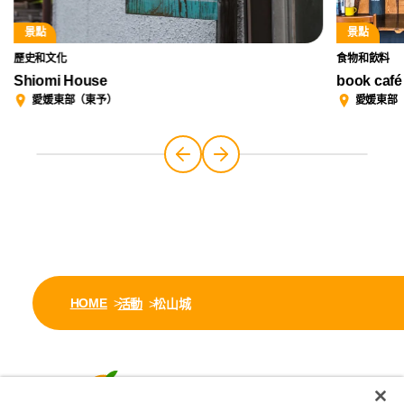
景點
景點
歷史和文化
食物和飲料
Shiomi House
book café
愛媛東部（東予）
愛媛東部
HOME
活動
松山城